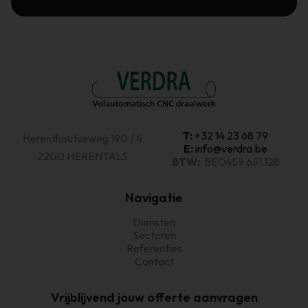
T:
+32 14 23 68 79
Herenthoutseweg 190 / 4
E:
info@verdra.be
2200 HERENTALS
BTW:
BE0459.651.128
Navigatie
Diensten
Sectoren
Referenties
Contact
Vrijblijvend jouw offerte aanvragen